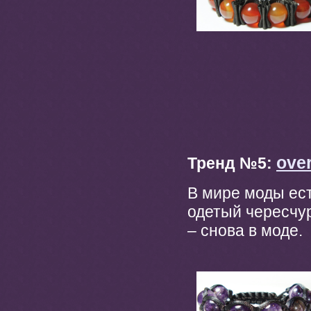
ove
Тренд №5:
В мире моды ест
одетый чересчур
– снова в моде.