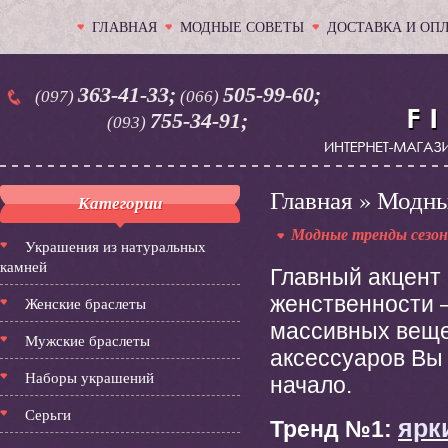
ГЛАВНАЯ
МОДНЫЕ СОВЕТЫ
ДОСТАВКА И ОП
363-41-33;
505-99-60;
(097)
(066)
755-34-91;
(093)
Главная
»
Модные
Категории
Модные тренды сезона
Украшения из натуральных
камней
Главный акцент
женственности –
Женские браслеты
массивных веще
Мужские браслеты
аксессуаров Вы
Наборы украшений
начало.
Серьги
ярк
Тренд №1: